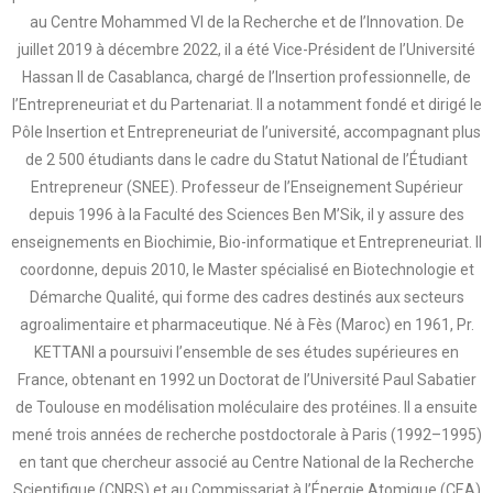
au Centre Mohammed VI de la Recherche et de l’Innovation. De
juillet 2019 à décembre 2022, il a été Vice-Président de l’Université
Hassan II de Casablanca, chargé de l’Insertion professionnelle, de
l’Entrepreneuriat et du Partenariat. Il a notamment fondé et dirigé le
Pôle Insertion et Entrepreneuriat de l’université, accompagnant plus
de 2 500 étudiants dans le cadre du Statut National de l’Étudiant
Entrepreneur (SNEE). Professeur de l’Enseignement Supérieur
depuis 1996 à la Faculté des Sciences Ben M’Sik, il y assure des
enseignements en Biochimie, Bio-informatique et Entrepreneuriat. Il
coordonne, depuis 2010, le Master spécialisé en Biotechnologie et
Démarche Qualité, qui forme des cadres destinés aux secteurs
agroalimentaire et pharmaceutique. Né à Fès (Maroc) en 1961, Pr.
KETTANI a poursuivi l’ensemble de ses études supérieures en
France, obtenant en 1992 un Doctorat de l’Université Paul Sabatier
de Toulouse en modélisation moléculaire des protéines. Il a ensuite
mené trois années de recherche postdoctorale à Paris (1992–1995)
en tant que chercheur associé au Centre National de la Recherche
Scientifique (CNRS) et au Commissariat à l’Énergie Atomique (CEA)