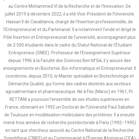
au Centre Mohammed VI de la Recherche et de l’Innovation. De
juillet 2019 à décembre 2022, il a été Vice-Président de l’Université
Hassan II de Casablanca, chargé de l’Insertion professionnelle, de
l’Entrepreneuriat et du Partenariat. Il a notamment fondé et dirigé le
Pôle Insertion et Entrepreneuriat de l’université, accompagnant plus
de 2 500 étudiants dans le cadre du Statut National de l’Étudiant
Entrepreneur (SNEE). Professeur de l’Enseignement Supérieur
depuis 1996 à la Faculté des Sciences Ben M’Sik, il y assure des
enseignements en Biochimie, Bio-informatique et Entrepreneuriat. Il
coordonne, depuis 2010, le Master spécialisé en Biotechnologie et
Démarche Qualité, qui forme des cadres destinés aux secteurs
agroalimentaire et pharmaceutique. Né à Fès (Maroc) en 1961, Pr.
KETTANI a poursuivi l’ensemble de ses études supérieures en
France, obtenant en 1992 un Doctorat de l’Université Paul Sabatier
de Toulouse en modélisation moléculaire des protéines. Il a ensuite
mené trois années de recherche postdoctorale à Paris (1992–1995)
en tant que chercheur associé au Centre National de la Recherche
Scientifique (CNRS) et au Commissariat à l’Énergie Atomique (CEA)